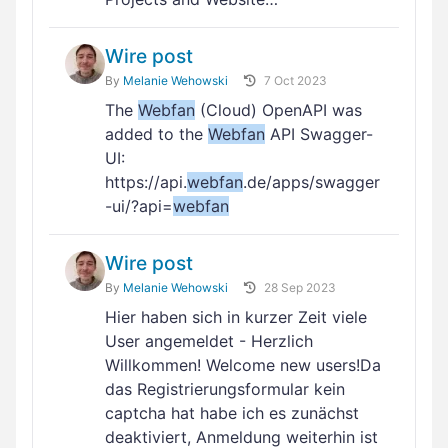
Wire post
By
Melanie Wehowski
7 Oct 2023
The
Webfan
(Cloud) OpenAPI was
added to the
Webfan
API Swagger-
UI:
https://api.
webfan
.de/apps/swagger
-ui/?api=
webfan
Wire post
By
Melanie Wehowski
28 Sep 2023
Hier haben sich in kurzer Zeit viele
User angemeldet - Herzlich
Willkommen! Welcome new users!Da
das Registrierungsformular kein
captcha hat habe ich es zunächst
deaktiviert, Anmeldung weiterhin ist