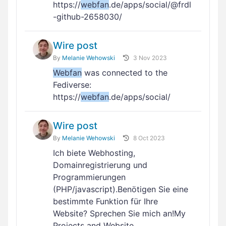
https://
webfan
.de/apps/social/@frdl
-github-2658030/
Wire post
By
Melanie Wehowski
3 Nov 2023
Webfan
was connected to the
Fediverse:
https://
webfan
.de/apps/social/
Wire post
By
Melanie Wehowski
8 Oct 2023
Ich biete Webhosting,
Domainregistrierung und
Programmierungen
(PHP/javascript).Benötigen Sie eine
bestimmte Funktion für Ihre
Website? Sprechen Sie mich an!My
Projects and Website…