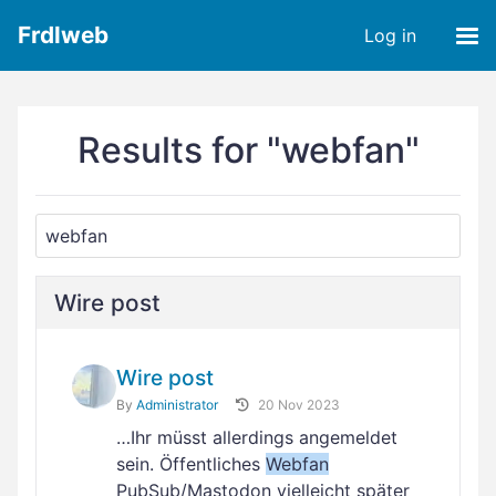
Frdlweb
Log in
Results for "webfan"
Wire post
Wire post
By
Administrator
20 Nov 2023
…Ihr müsst allerdings angemeldet
sein. Öffentliches
Webfan
PubSub/Mastodon vielleicht später