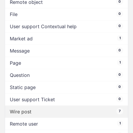
Remote object
0
File
0
User support Contextual help
0
Market ad
1
Message
0
Page
1
Question
0
Static page
0
User support Ticket
0
Wire post
7
Remote user
1