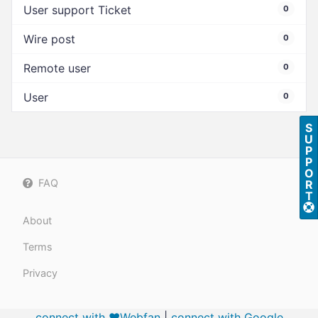
User support Ticket
0
Wire post
0
Remote user
0
User
0
S
U
P
P
O
FAQ
R
T
About
Terms
Privacy
connect with ❤️Webfan
|
connect with
Google