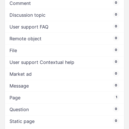
Comment
0
Discussion topic
0
User support FAQ
0
Remote object
0
File
0
User support Contextual help
0
Market ad
0
Message
0
Page
1
Question
0
Static page
0