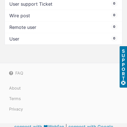
User support Ticket
0
Wire post
0
Remote user
0
User
0
S
U
P
P
O
FAQ
R
T
About
Terms
Privacy
connect with ❤️Webfan
|
connect with
Google