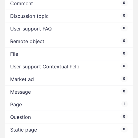
Comment
0
Discussion topic
0
User support FAQ
0
Remote object
0
File
0
User support Contextual help
0
Market ad
0
Message
0
Page
1
Question
0
Static page
0