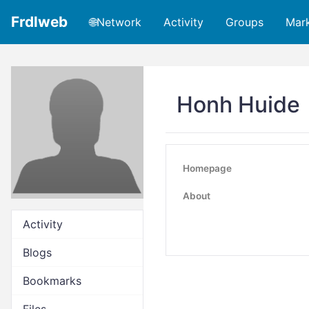
Frdlweb
🌐Network
Activity
Groups
Mar
Honh Huide
Homepage
About
Activity
Blogs
Bookmarks