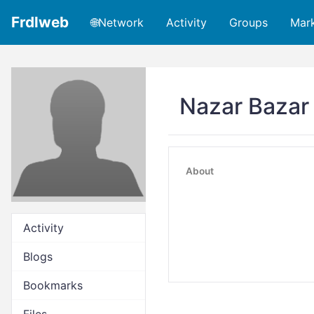
Frdlweb
🌐Network
Activity
Groups
Mar
Nazar Bazar
About
Activity
Blogs
Bookmarks