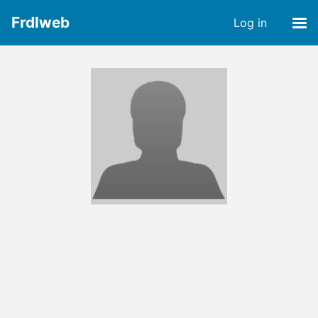
Frdlweb
Log in